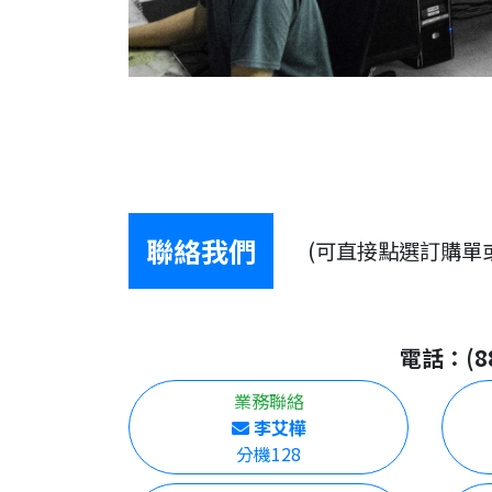
聯絡我們
(可直接點選訂購單
電話：(886
業務聯絡
李艾樺
分機128