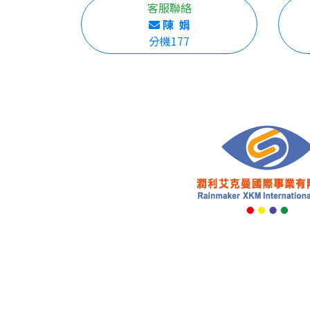
客服聯絡
陳 娟
分機177