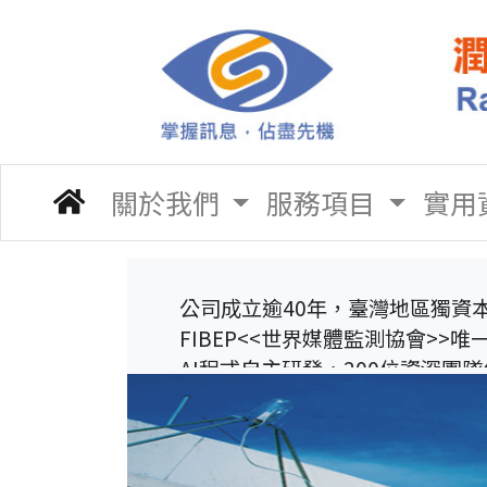
關於我們
服務項目
實用
公司成立逾40年，臺灣地區獨資
FIBEP<<世界媒體監測協會>>
AI程式自主研發，200位資深團
全方位、全媒體即時服務，創新
開發臺灣地區廣告、新聞、社群