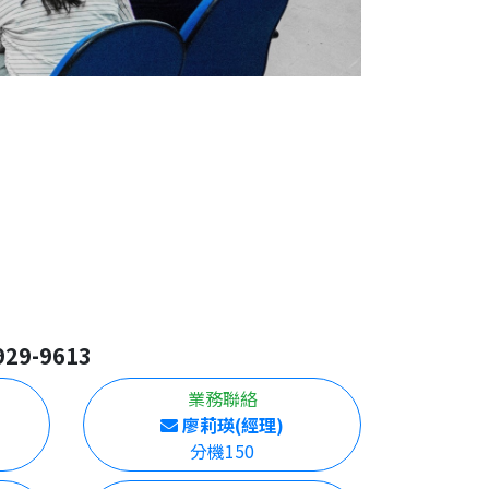
929-9613
業務聯絡
廖莉瑛(經理)
分機150