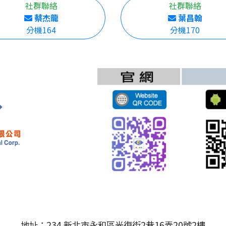
社群聯絡
社群聯絡
蔡杰龍
葉昌翰
分機164
分機170
地址：234 新北市永和區光復街2巷16弄20號2樓